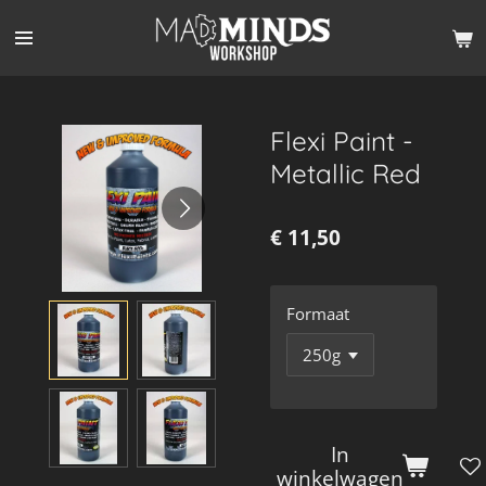
Ga
direct
naar
de
hoofdinhoud
Flexi Paint -
Metallic Red
€ 11,50
Formaat
In
winkelwagen