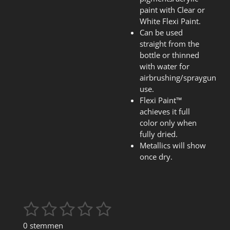
paint with Clear or
White Flexi Paint.
Can be used
straight from the
bottle or thinned
with water for
airbrushing/spraygun
use.
Flexi Paint™
achieves it full
color only when
fully dried.
Metallics will show
once dry.
1
2
3
4
5
S
R
t
a
s
s
s
s
s
0 stemmen
e
t