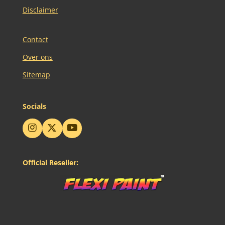
Disclaimer
Contact
Over ons
Sitemap
Socials
I
X
Y
n
o
s
u
t
T
Official Reseller:
a
u
g
b
r
e
a
m