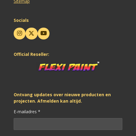
Sitemap
Socials
I
X
Y
n
o
s
u
t
T
Official Reseller:
a
u
g
b
r
e
a
m
Ontvang updates over nieuwe producten en
projecten. Afmelden kan altijd.
E-mailadres *