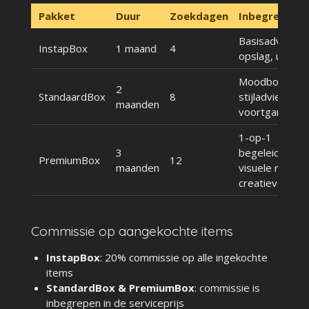
Pakket
Duur
Zoekdagen
Inbegrepen
Basisadvies,
InstapBox
1 maand
4
opslag, updat
Moodboard,
2
StandaardBox
8
stijladvies,
maanden
voortgangsov
1-op-1
3
begeleiding,
PremiumBox
12
maanden
visuele richtlijn
creatieve fee
Commissie op aangekochte items
InstapBox
: 20% commissie op alle ingekochte
items
StandardBox & PremiumBox
: commissie is
inbegrepen in de serviceprijs