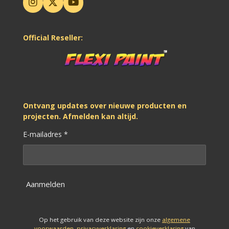
I
X
Y
n
o
s
u
t
T
Official Reseller:
a
u
g
b
r
e
a
m
Ontvang updates over nieuwe producten en
projecten. Afmelden kan altijd.
E-mailadres *
Aanmelden
Op het gebruik van deze website zijn onze
algemene
voorwaarden
,
privacyverklaring
en
cookieverklaring
van