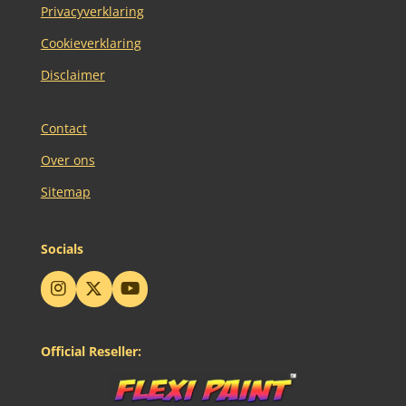
Privacyverklaring
Cookieverklaring
Disclaimer
Contact
Over ons
Sitemap
Socials
I
X
Y
n
o
s
u
t
T
Official Reseller:
a
u
g
b
r
e