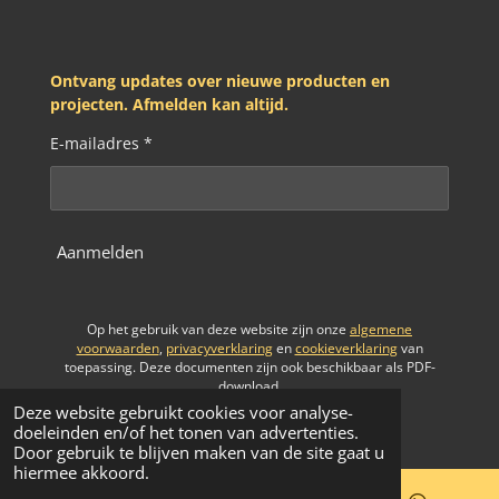
a
m
Ontvang updates over nieuwe producten en
projecten. Afmelden kan altijd.
E-mailadres *
Aanmelden
Op het gebruik van deze website zijn onze
algemene
voorwaarden
,
privacyverklaring
en
cookieverklaring
van
toepassing. Deze documenten zijn ook beschikbaar als PDF-
download.
© 2025 - 2026 MadMinds Workshop
Deze website gebruikt cookies voor analyse-
doeleinden en/of het tonen van advertenties.
Door gebruik te blijven maken van de site gaat u
hiermee akkoord.